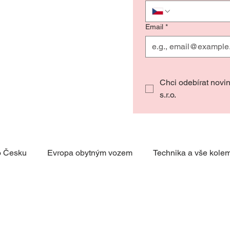
Email
*
Chci odebírat novi
s.r.o.
o Česku
Evropa obytným vozem
Technika a vše kole