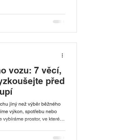
 Je to naprosto
ště necestoval, některé věci
Proto jsme dali dohromady
stějších chyb.
o vozu: 7 věcí,
vyzkoušejte před
upí
ochu jiný než výběr běžného
šíme výkon, spotřebu nebo
 vybíráme prostor, ve kterém
y několik dní, jindy klidně