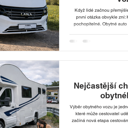
Když lidé začnou přemýšle
první otázka obvykle zní: Kolik stojí? A je to naprosto
pochopitelné. Obytné auto 
osobní auto a cena je čast
Jenže zkušenosti z karavani
zajímavou věc. Mnoho lidí,
vozy střední nebo vyšší kat
Nejčastější c
obytné
Výběr obytného vozu je jedno
které může cestovatel udě
začíná nová etapa cestování
probudit se u moře, uprost