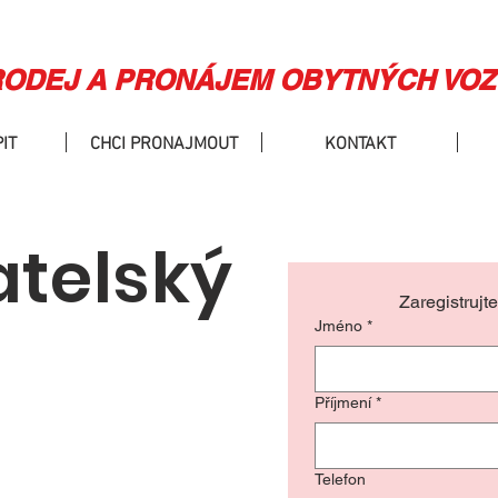
ODEJ A PRONÁJEM OBYTNÝCH VOZ
IT
CHCI PRONAJMOUT
KONTAKT
telský
Zaregistrujt
Jméno
*
Příjmení
*
Telefon