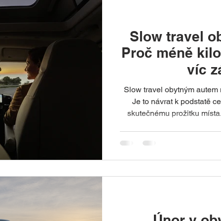
Slow travel 
Proč méně kil
víc z
Slow travel obytným autem n
Je to návrat k podstatě c
skutečnému prožitku místa. Zatímco klasická dovole
často znamená stovky kilome
program, slow travel funguje jinak. Méně
času.Hlub
Únor v ob