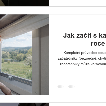
cestě vrací k jedné myšlenc
před koupí více vyzkoušel.“ Proto jsme dali dohroma
několik jednoduchých věcí,
kdo uvažuje o vla
Jak začít s 
roce
Kompletní průvodce cest
začátečníky (bezpečně, chyt
začátečníky může karavaning
obytné auto? Jak bezpečně 
Jak funguje voda, plyn a ele
je lepší pronájem? A kolik v
autem? Tento článek je kom
od A do Z. Najdete zde prakt
doporučení, ekon