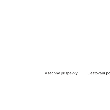
Všechny příspěvky
Cestování p
Laika
Novinky BENEcamp