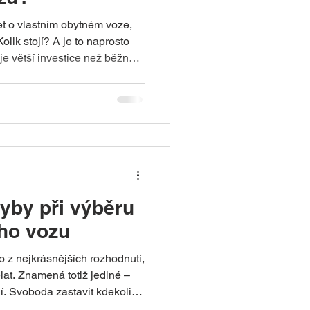
t o vlastním obytném voze,
je větší investice než běžné
o prvním filtrem při výběru.
ngové komunity ukazují jednu
 kteří dnes jezdí s obytnými
egorie, nezačínalo právě tam.
hyby při výběru
ho vozu
 z nejkrásnějších rozhodnutí,
lat. Znamená totiž jediné –
. Svoboda zastavit kdekoliv,
řed hor nebo v malé vesnici