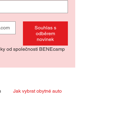
Souhlas s
odběrem
novinek
nky od společnosti BENEcamp 
m
Jak vybrat obytné auto