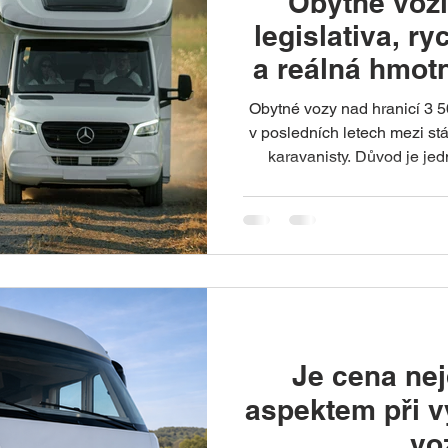
Obytné vozi
legislativa, r
a reálná hmot
kar
Obytné vozy nad hranicí 3 5
v posledních letech mezi stá
karavanisty. Důvod je je
automobily jsou komfortnějš
vyspělejší než kdy dříve. 
hmotnost často překračuje 
nastaveny pro lehčí 
Je cena nej
aspektem při 
vo