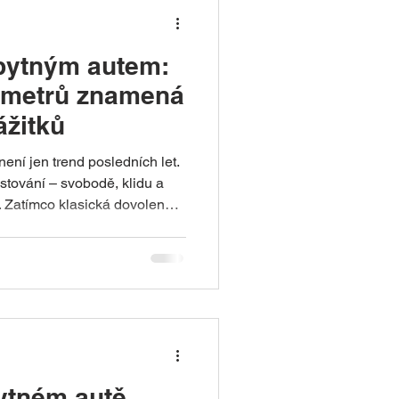
obytným autem:
ometrů znamená
ážitků
ení jen trend posledních let.
estování – svobodě, klidu a
ná
trů, pevné rezervace a nabitý
 přesunů.Více
ší zážitky.
ytném autě