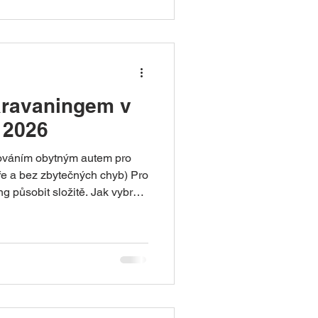
e: „Kéž bych si některé věci
dy
 které doporučujeme každému,
stním obytném voze.
karavaningem v
 2026
ováním obytným autem pro
ře a bez zbytečných chyb) Pro
 působit složitě. Jak vybrat
řídit obytný vůz na dálnici?
ktřina? Vyplatí se koupě, nebo
lastně stojí dovolená obytným
pletní průvodce karavaningem
ické zkušenosti, bezpečnostní
omické souvislosti