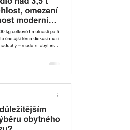
dlo nad 3,5 t
ychlost, omezení
nost moderních
avanů
00 kg celkové hmotnosti patří
le častější téma diskusí mezi
dnoduchý – moderní obytné
í, lépe vybavené a technicky
Zároveň však jejich skutečná
limity, které byly před lety
a jednodušší vozidla.
důležitějším
výběru obytného
zu?