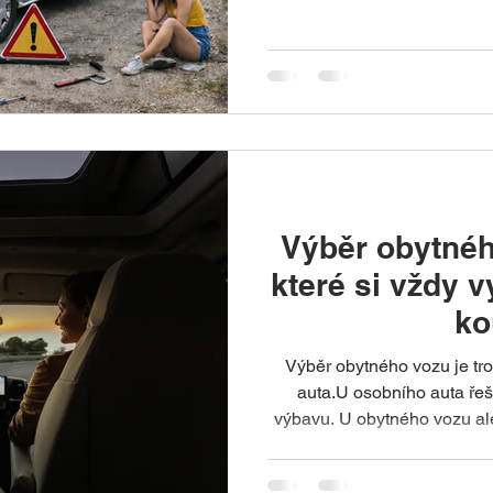
někde v Evropě. Jenže právě při výběru prvního obytného
auta dělá mnoho lidí stejné chyby.
přirozené. Pokud člověk je
jednoduše nemůže vědět. 
přehled nejča
Výběr obytnéh
které si vždy 
ko
Výběr obytného vozu je tr
auta.U osobního auta ře
výbavu. U obytného vozu ale
budeme skutečně žít – někd
několik týdnů. A právě proto se mnoho lidí po první delší