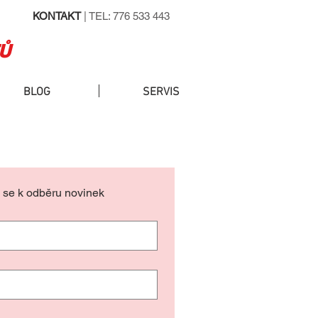
KONTAKT
| TEL: 776 533 443
Ů
BLOG
SERVIS
e se k odběru novinek