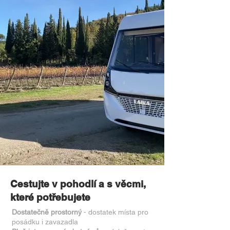
Cestujte v pohodlí a s věcmi,
které potřebujete
Dostatečně prostorný
- dostatek místa pro
posádku i zavazadla