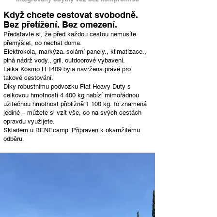
Když chcete cestovat svobodně.
Bez přetížení. Bez omezení.
Představte si, že před každou cestou nemusíte
přemýšlet, co nechat doma.
Elektrokola, markýza. solární panely., klimatizace.,
plná nádrž vody., gril. outdoorové vybavení.
Laika Kosmo H 1409 byla navržena právě pro
takové cestování.
Díky robustnímu podvozku Fiat Heavy Duty s
celkovou hmotností 4 400 kg nabízí mimořádnou
užitečnou hmotnost přibližně 1 100 kg. To znamená
jediné – můžete si vzít vše, co na svých cestách
opravdu využijete.
Skladem u BENEcamp. Připraven k okamžitému
odběru.