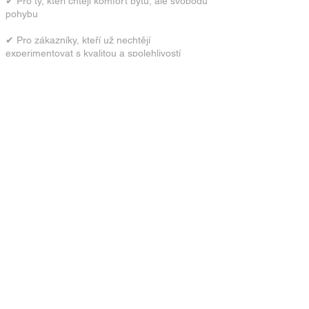
✔ Pro ty, kteří chtějí komfort bytu, ale svobodu
pohybu
✔ Pro zákazníky, kteří už nechtějí
experimentovat s kvalitou a spolehlivostí
Pokud hledáte „jen obytné auto“, pokračujte dál.
Pokud hledáte kvalitu na dalších 10–15 let
života, jste na správném místě.
Proč koupit Laiku právě u
BENEcamp?
Na trhu je mnoho prodejců, ale jen málokdo
vám nabídne:
20+ let osobní zkušenosti s karavaningem
Individuální předání vozu bez časového
tlaku
Možnost konfigurace doplňků na míru