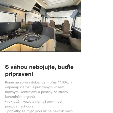
S váhou nebojujte, buďte
připraveni
Konečně solidní doložnost - přes 1100kg -
odpadají starosti s přetíženým vozem,
možnými kontrolami a postihy ze strany
kontrolních orgánů.
- rekreační vozidla nemají povinnost
používat tachograf
- poplatky za mýto jsou až na několik málo