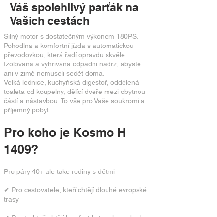
Váš spolehlivý parťák na
Vašich cestách
Silný motor s dostatečným výkonem 180PS.
Pohodlná a komfortní jízda s automatickou
převodovkou, která řadí opravdu skvěle.
Izolovaná a vyhřívaná odpadní nádrž, abyste
ani v zimě nemuseli sedět doma.
Velká lednice, kuchyňská digestoř, oddělená
toaleta od koupelny, dělící dveře mezi obytnou
částí a nástavbou. To vše pro Vaše soukromí a
příjemný pobyt.
Pro koho je Kosmo H
1409?
Pro páry 40+ ale take rodiny s dětmi
✔ Pro cestovatele, kteří chtějí dlouhé evropské
trasy