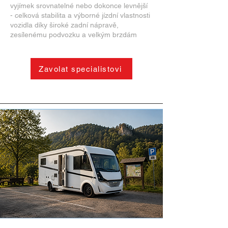
vyjímek srovnatelné nebo dokonce levnější
- celková stabilita a výborné jízdní vlastnosti
vozidla díky široké zadní nápravě,
zesílenému podvozku a velkým brzdám
Zavolat specialistovi