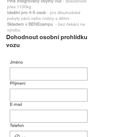
Plně integrovaný obytný vůz
- doloženost
přes 1100kg
Ideální pro 4-5 osob
- pro dlouhodobé
pobyty párů nebo rodiny s dětmi
Skladem v BENEcampu
- bez čekání na
výrobu.
Dohodnout osobní prohlídku
vozu
Jméno
Příjmení
E‑mail
Telefon