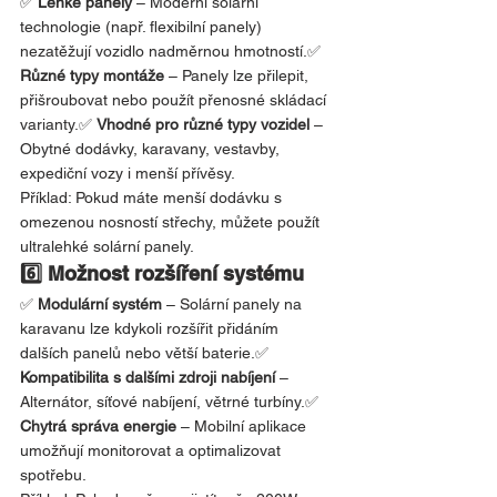
✅ 
Lehké panely
 – Moderní solární 
technologie (např. flexibilní panely) 
nezatěžují vozidlo nadměrnou hmotností.✅ 
Různé typy montáže
 – Panely lze přilepit, 
přišroubovat nebo použít přenosné skládací 
varianty.✅ 
Vhodné pro různé typy vozidel
 – 
Obytné dodávky, karavany, vestavby, 
expediční vozy i menší přívěsy.
Příklad: Pokud máte menší dodávku s 
omezenou nosností střechy, můžete použít 
ultralehké solární panely.
6️⃣ Možnost rozšíření systému
✅ 
Modulární systém
 – Solární panely na 
karavanu lze kdykoli rozšířit přidáním 
dalších panelů nebo větší baterie.✅ 
Kompatibilita s dalšími zdroji nabíjení
 – 
Alternátor, síťové nabíjení, větrné turbíny.✅ 
Chytrá správa energie
 – Mobilní aplikace 
umožňují monitorovat a optimalizovat 
spotřebu.