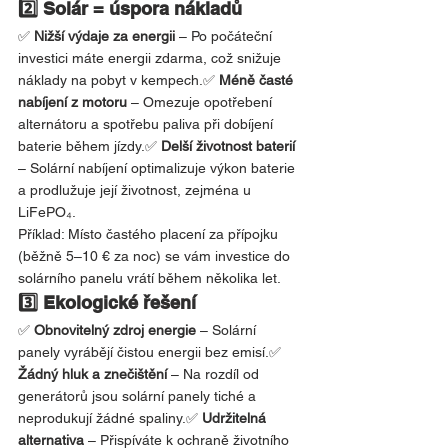
2️⃣ Solár = úspora nákladů
✅ 
Nižší výdaje za energii
 – Po počáteční 
investici máte energii zdarma, což snižuje 
náklady na pobyt v kempech.✅ 
Méně časté 
nabíjení z motoru
 – Omezuje opotřebení 
alternátoru a spotřebu paliva při dobíjení 
baterie během jízdy.✅ 
Delší životnost baterií
– Solární nabíjení optimalizuje výkon baterie 
a prodlužuje její životnost, zejména u 
LiFePO₄.
Příklad: Místo častého placení za přípojku 
(běžně 5–10 € za noc) se vám investice do 
solárního panelu vrátí během několika let.
3️⃣ Ekologické řešení
✅ 
Obnovitelný zdroj energie
 – Solární 
panely vyrábějí čistou energii bez emisí.✅ 
Žádný hluk a znečištění
 – Na rozdíl od 
generátorů jsou solární panely tiché a 
neprodukují žádné spaliny.✅ 
Udržitelná 
alternativa
 – Přispíváte k ochraně životního 