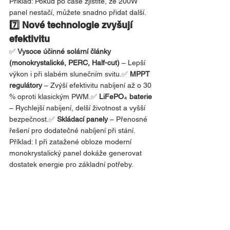
Příklad: Pokud po čase zjistíte, že 200W 
panel nestačí, můžete snadno přidat další.
7️⃣ Nové technologie zvyšují 
efektivitu
✅ 
Vysoce účinné solární články 
(monokrystalické, PERC, Half-cut)
 – Lepší 
výkon i při slabém slunečním svitu.✅ 
MPPT 
regulátory
 – Zvýší efektivitu nabíjení až o 30 
% oproti klasickým PWM.✅ 
LiFePO₄ baterie
– Rychlejší nabíjení, delší životnost a vyšší 
bezpečnost.✅ 
Skládací panely
 – Přenosné 
řešení pro dodatečné nabíjení při stání.
Příklad: I při zatažené obloze moderní 
monokrystalický panel dokáže generovat 
dostatek energie pro základní potřeby.