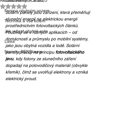
Aktualizováno:
Cestování po Česku
9. 3. 2025
Hodnoceno NaN z 5 hvězdiček.
Evropa obytným vozem
Solární panely jsou zařízení, která přeměňují 
sluneční energii na elektrickou energii 
Technika a vše kolem
prostřednictvím fotovoltaických článků. 
Jak vybrat obytné auto
Používají se v různých aplikacích – od 
domácností a průmyslu po mobilní systémy, 
Laika
jako jsou obytná vozidla a lodě. Solární 
Novinky BENEcamp
panely pracují na principu 
fotovoltaického 
jevu
, kdy fotony ze slunečního záření 
dopadají na polovodičový materiál (obvykle 
křemík), čímž se uvolňují elektrony a vzniká 
elektrický proud.