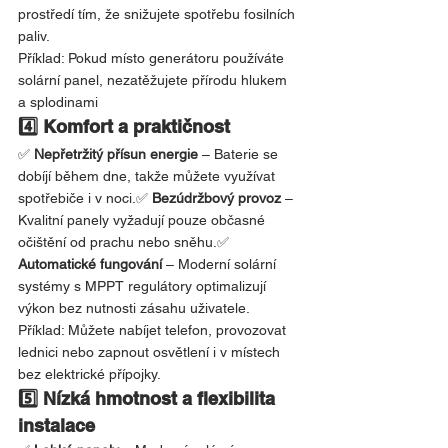
prostředí tím, že snižujete spotřebu fosilních 
paliv.
Příklad: Pokud místo generátoru používáte 
solární panel, nezatěžujete přírodu hlukem 
a splodinami
4️⃣ Komfort a praktičnost
✅ 
Nepřetržitý přísun energie
 – Baterie se 
dobíjí během dne, takže můžete využívat 
spotřebiče i v noci.✅ 
Bezúdržbový provoz
 – 
Kvalitní panely vyžadují pouze občasné 
očištění od prachu nebo sněhu.✅ 
Automatické fungování
 – Moderní solární 
systémy s MPPT regulátory optimalizují 
výkon bez nutnosti zásahu uživatele.
Příklad: Můžete nabíjet telefon, provozovat 
lednici nebo zapnout osvětlení i v místech 
bez elektrické přípojky.
5️⃣ Nízká hmotnost a flexibilita 
instalace