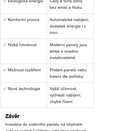
✅ Ekologická energie
Čistý a tichý zdroj 
bez emisí a hluku.
✅ Komfortní provoz
Automatické nabíjení, 
dostatek energie i v 
noci.
✅ Nízká hmotnost
Moderní panely jsou 
lehké a snadno 
instalovatelné.
✅ Možnost rozšíření
Přidání panelů nebo 
baterií dle potřeby.
✅ Nové technologie
Vyšší účinnost, 
rychlejší nabíjení, 
chytré řízení.
Závěr
Investice do solárního panelu na obytném 
autě se vyplatí každému, kdo chce cestovat 