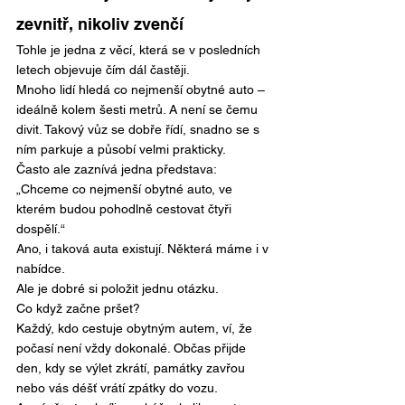
zevnitř, nikoliv zvenčí
Tohle je jedna z věcí, která se v posledních 
letech objevuje čím dál častěji.
Mnoho lidí hledá co nejmenší obytné auto – 
ideálně kolem šesti metrů. A není se čemu 
divit. Takový vůz se dobře řídí, snadno se s 
ním parkuje a působí velmi prakticky.
Často ale zaznívá jedna představa:
„Chceme co nejmenší obytné auto, ve 
kterém budou pohodlně cestovat čtyři 
dospělí.“
Ano, i taková auta existují. Některá máme i v 
nabídce.
Ale je dobré si položit jednu otázku.
Co když začne pršet?
Každý, kdo cestuje obytným autem, ví, že 
počasí není vždy dokonalé. Občas přijde 
den, kdy se výlet zkrátí, památky zavřou 
nebo vás déšť vrátí zpátky do vozu.