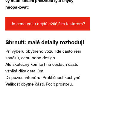
vy máte ideální příležitost tyto chyby 
neopakovat:
Je cena vozu nejdůležitějším faktorem?
Shrnutí: malé detaily rozhodují
Při výběru obytného vozu lidé často řeší 
značku, cenu nebo design.
Ale skutečný komfort na cestách často 
vzniká díky detailům.
Dispozice interiéru. Praktičnost kuchyně. 
Velikost obytné části. Pocit prostoru.
A právě tyto věci se nejlépe poznají při 
osobní prohlídce.
Pokud se chystáte na veletrh 
For Caravan
, 
určitě se tam běžte inspirovat. Ale pokud 
chcete obytný vůz opravdu vybírat, 