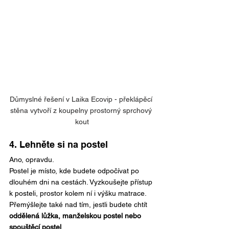
Důmyslné řešení v Laika Ecovip - překlápěcí 
stěna vytvoří z koupelny prostorný sprchový 
kout
4. Lehněte si na postel
Ano, opravdu.
Postel je místo, kde budete odpočívat po 
dlouhém dni na cestách. Vyzkoušejte přístup 
k posteli, prostor kolem ní i výšku matrace.
Přemýšlejte také nad tím, jestli budete chtít 
oddělená lůžka, manželskou postel nebo 
spouštěcí postel
.