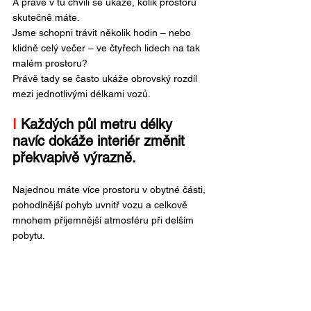
A právě v tu chvíli se ukáže, kolik prostoru 
skutečně máte.
Jsme schopni trávit několik hodin – nebo 
klidně celý večer – ve čtyřech lidech na tak 
malém prostoru?
Právě tady se často ukáže obrovský rozdíl 
mezi jednotlivými délkami vozů.
I 
Každých půl metru délky 
navíc dokáže interiér změnit 
překvapivě výrazně.
Najednou máte více prostoru v obytné části, 
pohodlnější pohyb uvnitř vozu a celkově 
mnohem příjemnější atmosféru při delším 
pobytu.