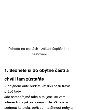
Pohoda na cestách - základ úspěšného 
cestování
1. Sedněte si do obytné části a 
chvíli tam zůstaňte
V obytném autě budete většinu času trávit 
právě tady.
Jde samozřejmě také o to, jestli se vám 
interiér líbí a jak se v něm cítíte.
Zkuste si 
sednout ke stolu, opřít se, natáhnout nohy a 