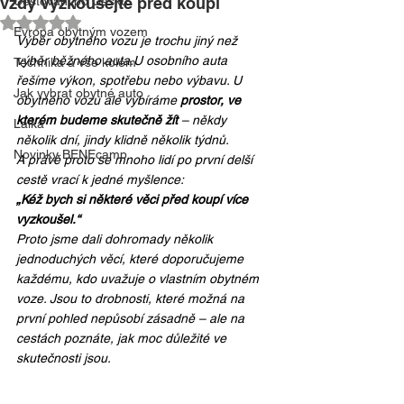
vždy vyzkoušejte před koupí
Cestování po Česku
Hodnoceno NaN z 5 hvězdiček.
Evropa obytným vozem
Výběr obytného vozu je trochu jiný než 
výběr běžného auta.U osobního auta 
Technika a vše kolem
řešíme výkon, spotřebu nebo výbavu. U 
Jak vybrat obytné auto
obytného vozu ale vybíráme 
prostor, ve 
kterém budeme skutečně žít
 – někdy 
Laika
několik dní, jindy klidně několik týdnů.
Novinky BENEcamp
A právě proto se mnoho lidí po první delší 
cestě vrací k jedné myšlence:
„Kéž bych si některé věci před koupí více 
vyzkoušel.“
Proto jsme dali dohromady několik 
jednoduchých věcí, které doporučujeme 
každému, kdo uvažuje o vlastním obytném 
voze. Jsou to drobnosti, které možná na 
první pohled nepůsobí zásadně – ale na 
cestách poznáte, jak moc důležité ve 
skutečnosti jsou.