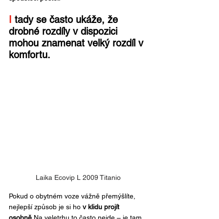
I 
tady se často ukáže, že 
drobné rozdíly v dispozici 
mohou znamenat velký rozdíl v 
komfortu.
Laika Ecovip L 2009 Titanio
Pokud o obytném voze vážně přemýšlíte, 
nejlepší způsob je si ho 
v klidu projít 
osobně
.Na
 veletrhu to často nejde – je tam 