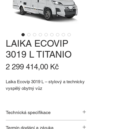
LAIKA ECOVIP
3019 L TITANIO
Cena
2 299 414,00 Kč
Laika Ecovip 3019 L – stylový a technicky
vyspělý obytný vůz
Nový polointegrovaný obytný vůz Laika
Ecovip 3019 L – 7 metrů dlouhý elegán
Technická specifikace
postavený na nejnovějším podvozku Fiat
Ducato 2026, s volitelnou manuální
16¨ALU kola
Termín dodání a záruka
či automatickou převodovkou, klimatizací,