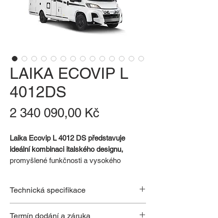
LAIKA ECOVIP L
4012DS
Cena
2 340 090,00 Kč
Laika Ecovip L 4012 DS představuje
ideální kombinaci italského designu,
promyšlené funkčnosti a vysokého
komfortu, která promění každou cestu v
nezapomenutelný zážitek.
Technická specifikace
Tento model z legendární řady Ecovip je
určen těm, kdo chtějí komfort obytného
16¨ALU kola
Termín dodání a záruka
domu na kolech bez kompromisů, ať už