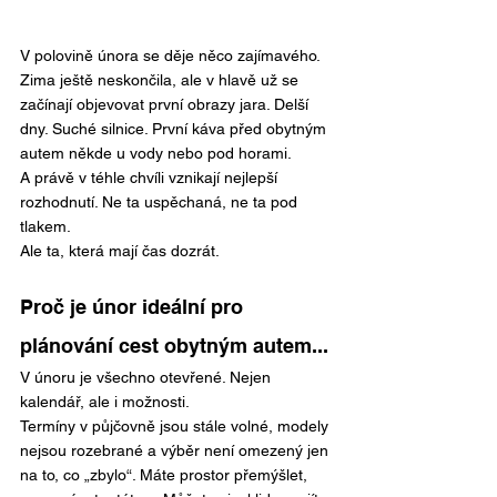
V polovině února se děje něco zajímavého. 
Zima ještě neskončila, ale v hlavě už se 
začínají objevovat první obrazy jara. Delší 
dny. Suché silnice. První káva před obytným 
autem někde u vody nebo pod horami.
A právě v téhle chvíli vznikají nejlepší 
rozhodnutí.
 Ne
 ta uspěchaná, ne ta pod 
tlakem.
Ale ta, která mají čas dozrát.
Proč je únor ideální pro 
plánování cest obytným autem...
V únoru je všechno otevřené. Nejen 
kalendář, ale i možnosti.
Termíny v půjčovně jsou stále volné, modely 
nejsou rozebrané a výběr není omezený jen 
na to, co „zbylo“. Máte prostor přemýšlet, 