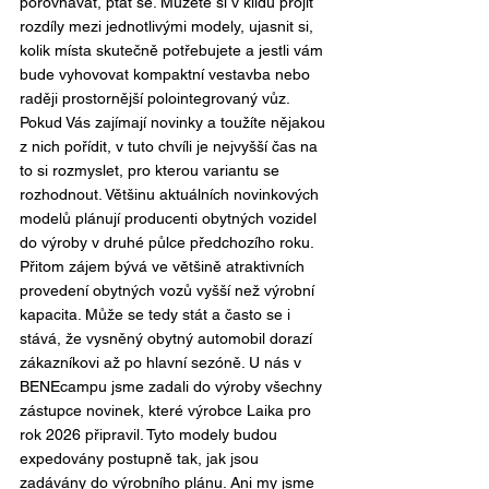
porovnávat, ptát se. Můžete si v klidu projít 
rozdíly mezi jednotlivými modely, ujasnit si, 
kolik místa skutečně potřebujete a jestli vám 
bude vyhovovat kompaktní vestavba nebo 
raději prostornější polointegrovaný vůz. 
Pokud Vás zajímají novinky a toužíte nějakou 
z nich pořídit, v tuto chvíli je nejvyšší čas na 
to si rozmyslet, pro kterou variantu se 
rozhodnout. Většinu aktuálních novinkových 
modelů plánují producenti obytných vozidel 
do výroby v druhé půlce předchozího roku. 
Přitom zájem bývá ve většině atraktivních 
provedení obytných vozů vyšší než výrobní 
kapacita. Může se tedy stát a často se i 
stává, že vysněný obytný automobil dorazí 
zákazníkovi až po hlavní sezóně. U nás v 
BENEcampu jsme zadali do výroby všechny 
zástupce novinek, které výrobce Laika pro 
rok 2026 připravil. Tyto modely budou 
expedovány postupně tak, jak jsou 
zadávány do výrobního plánu. Ani my jsme 