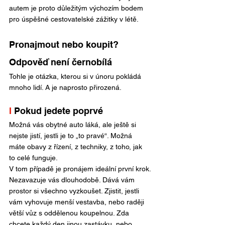
autem je proto důležitým výchozím bodem 
pro úspěšné cestovatelské zážitky v létě.
Pronajmout nebo koupit? 
Odpověď není černobílá
Tohle je otázka, kterou si v únoru pokládá 
mnoho lidí. A je naprosto přirozená.
I
 Pokud jedete poprvé
Možná vás obytné auto láká, ale ještě si 
nejste jistí, jestli je to „to pravé“. Možná 
máte obavy z řízení, z techniky, z toho, jak 
to celé funguje.
V tom případě je pronájem ideální první krok.
Nezavazuje vás dlouhodobě. Dává vám 
prostor si všechno vyzkoušet. Zjistit, jestli 
vám vyhovuje menší vestavba, nebo raději 
větší vůz s oddělenou koupelnou. Zda 
chcete každý den jinou zastávku, nebo 