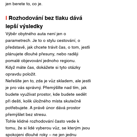
jen berete to, co je.
I
 Rozhodování bez tlaku dává 
lepší výsledky
Výběr obytného auta není jen o 
parametrech. Je to o stylu cestování, o 
představě, jak chcete trávit čas, o tom, jestli 
plánujete dlouhé přesuny, nebo raději 
pomalé objevování jednoho regionu.
Když máte čas, dokážete si tyto otázky 
opravdu položit. 
Neřešíte jen to, zda je vůz skladem, ale jestli 
je pro vás správný. Přemýšlíte nad tím, jak 
budete využívat prostor, kde budete sedět 
při dešti, kolik úložného místa skutečně 
potřebujete. A právě únor dává prostor 
přemýšlet bez stresu.
Tohle klidné rozhodování často vede k 
tomu, že si lidé vyberou vůz, se kterým jsou 
spokojeni dlouhé roky – ne jen jednu 