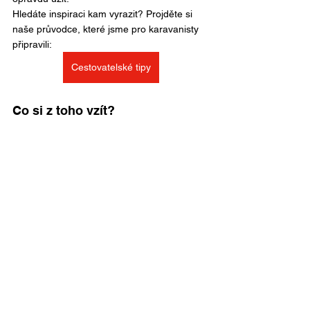
Hledáte inspiraci kam vyrazit? Projděte si 
naše průvodce, které jsme pro karavanisty 
připravili: 
Cestovatelské tipy
Co si z toho vzít?
Pokud cítíte, že vás cestování obytným 
autem láká, nenechávejte to „na někdy“.
Únor není o okamžitém 
rozhodnutí.Je
 o tom 
dát si čas přemýšlet, ptát se, plánovat.
A právě v tom je jeho síla.
Nejste si jistí, jak začít?
Rádi vám pomůžeme vybrat vhodný vůz 
podle:
počtu osob