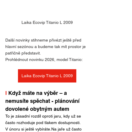
Laika Ecovip Titanio L 2009
Další novinky stihneme přivézt ještě před 
hlavní sezónou a budeme tak mít prostor je 
patřičně představit.
Prohlédnout novinku 2026, model Titanio:
Laika Ecovip Titanio L 2009
I 
Když máte na výběr – a 
nemusíte spěchat - plánování 
dovolené obytným autem
To je zásadní rozdíl oproti jaru, kdy už se 
často rozhoduje pod tlakem dostupnosti.
V únoru si ještě 
vybíráte.Na
 jaře už často 