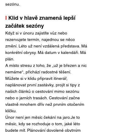
sezónu.
I 
Klid v hlavě znamená lepší 
začátek sezóny
Když si v únoru zajistíte vůz nebo 
rezervujete termín, najednou se něco 
změní. Léto už není vzdálená představa. Má 
konkrétní obrysy. Má datum v kalendáři. Má 
plán.
A místo stresu z toho, že „už je březen a nic 
nemáme“, přichází radostné těšení.
Můžete si v klidu připravit itinerář, 
naplánovat první zastávky, projít si tipy z 
našich článků o cestování mimo sezónu 
nebo o jarních trasách. Cestování začne 
vlastně mnohem dřív než prvním otočením 
klíčku.
Únor není jen měsíc čekání na 
jaro.Je
 to 
měsíc, kdy se rozhoduje o tom, jaké léto 
budete mít. Plánování dovolené obytným 