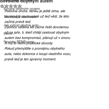
dovolené obytným autem
Cestování po Česku
Hodnoceno NaN z 5 hvězdiček.
Evropa obytným vozem
Polovina února. Venku je ještě zima, ale 
zkušenější cestovatelé už teď vědí, že léto 
Technika a vše kolem
začíná právě teď.
Jak vybrat obytné auto
Zatímco většina lidí začne řešit dovolenou 
až na jaře, ti, kteří chtějí cestovat obytným 
Laika
autem bez kompromisů, plánují už v únoru. 
Novinky BENEcamp
A má to velmi praktické důvody.
Pokud přemýšlíte o pronájmu obytného 
auta, nebo dokonce o koupi vlastního vozu, 
právě teď je ten správný moment.