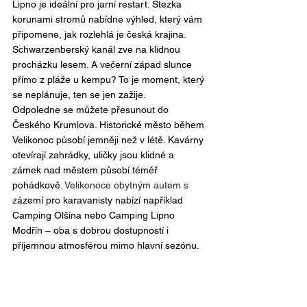
Lipno je ideální pro jarní restart. Stezka 
korunami stromů nabídne výhled, který vám 
připomene, jak rozlehlá je česká krajina. 
Schwarzenberský kanál zve na klidnou 
procházku lesem. A večerní západ slunce 
přímo z pláže u kempu? To je moment, který 
se neplánuje, ten se jen zažije.
Odpoledne se můžete přesunout do 
Českého Krumlova. Historické město během 
Velikonoc působí jemněji než v létě. Kavárny 
otevírají zahrádky, uličky jsou klidné a 
zámek nad městem působí téměř 
pohádkově. 
Velikonoce obytným autem s 
z
ázemí pro karavanisty nabízí například 
Camping Olšina nebo Camping Lipno 
Modřín – oba s dobrou dostupností i 
příjemnou atmosférou mimo hlavní sezónu.