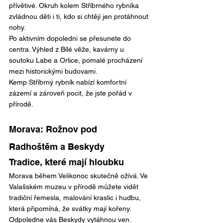
přívětivé. Okruh kolem Stříbrného rybníka 
zvládnou děti i ti, kdo si chtějí jen protáhnout 
nohy.
Po aktivním dopoledni se přesunete do 
centra. Výhled z Bílé věže, kavárny u 
soutoku Labe a Orlice, pomalé procházení 
mezi historickými budovami.
Kemp Stříbrný rybník nabízí komfortní 
zázemí a zároveň pocit, že jste pořád v 
přírodě.
Morava: Rožnov pod 
Radhoštěm a Beskydy
Tradice, které mají hloubku
Morava během Velikonoc skutečně ožívá. Ve 
Valašském muzeu v přírodě můžete vidět 
tradiční řemesla, malování kraslic i hudbu, 
která připomíná, že svátky mají kořeny.
Odpoledne vás Beskydy vytáhnou ven. 