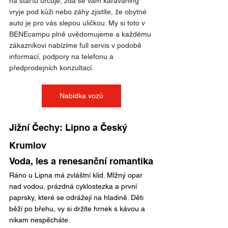
na startu určuje, zda se vám karavaning 
vryje pod kůži nebo záhy zjistíte, že obytné 
auto je pro vás slepou uličkou. My si toto v 
BENEcampu plně uvědomujeme a každému 
zákazníkovi nabízíme full servis v podobě 
informací, podpory na telefonu a 
předprodejních konzultací. 
Nabídka vozů
Jižní Čechy: Lipno a Český 
Krumlov
Voda, les a renesanční romantika
Ráno u Lipna má zvláštní klid. Mlžný opar 
nad vodou, prázdná cyklostezka a první 
paprsky, které se odrážejí na hladině. Děti 
běží po břehu, vy si držíte hrnek s kávou a 
nikam nespěcháte.