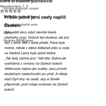
které si budete pamatovat
Cestování po Česku
Aktualizováno:
1. 3.
Evropa obytným vozem
Hodnoceno NaN z 5 hvězdiček.
Technika a vše kolem
Příběh jedné jarní cesty napříč 
Jak vybrat obytné auto
Českem
Bylo ještě šero, když otevřeli dveře 
Laika
obytného vozu. Vzduch byl studený, ale jiný 
Novinky BENEcamp
než v zimě. Měl v sobě příslib. Tráva byla 
mokrá, někde v dálce štěbetali ptáci a voda 
na hladině Lipna byla úplně klidná.
„Tak tady začíná jaro,“ řekl tiše. Scéna jak 
vystřižená z románu na čtyřech kolech.
Velikonoce nejsou jen svátky. Jsou prvním 
skutečným nadechnutím po zimě. A někdy 
stačí čtyři dny na cestě, aby si člověk 
připomněl, proč miluje svobodu na čtyřech 
kolech.