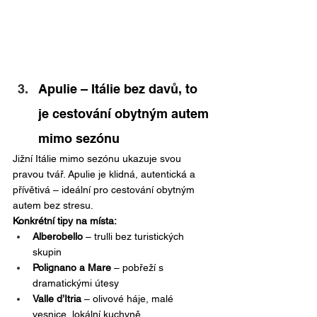
Apulie – Itálie bez davů, to 
je cestování obytným autem 
mimo sezónu
Jižní Itálie mimo sezónu ukazuje svou 
pravou tvář. Apulie je klidná, autentická a 
přívětivá – ideální pro cestování obytným 
autem bez stresu.
Konkrétní tipy na místa:
Alberobello
 – trulli bez turistických 
skupin
Polignano a Mare
 – pobřeží s 
dramatickými útesy
Valle d’Itria
 – olivové háje, malé 
vesnice, lokální kuchyně