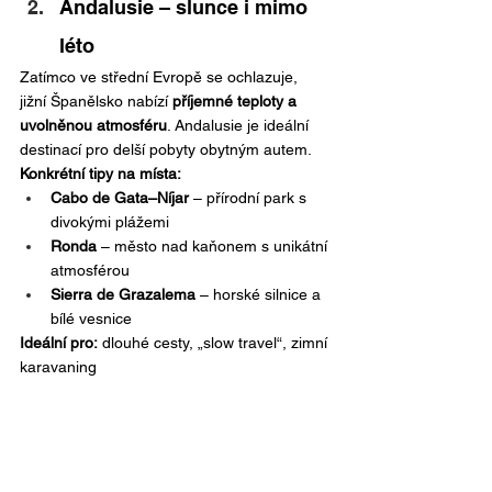
Andalusie – slunce i mimo 
léto
Zatímco ve střední Evropě se ochlazuje, 
jižní Španělsko nabízí 
příjemné teploty a 
uvolněnou atmosféru
. Andalusie je ideální 
destinací pro delší pobyty obytným autem.
Konkrétní tipy na místa:
Cabo de Gata–Níjar
 – přírodní park s 
divokými plážemi
Ronda
 – město nad kaňonem s unikátní 
atmosférou
Sierra de Grazalema
 – horské silnice a 
bílé vesnice
Ideální pro:
 dlouhé cesty, „slow travel“, zimní 
karavaning