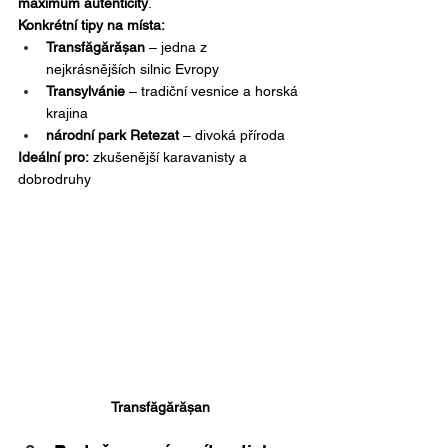
maximum autenticity
.
Konkrétní tipy na místa:
Transfăgărășan
 – jedna z 
nejkrásnějších silnic Evropy
Transylvánie
 – tradiční vesnice a horská 
krajina
národní park Retezat
 – divoká příroda
Ideální pro:
 zkušenější karavanisty a 
dobrodruhy
Transfăgărășan