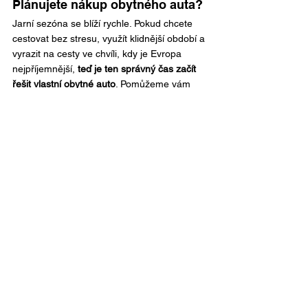
Plánujete nákup obytného auta?
Jarní sezóna se blíží rychle. Pokud chcete 
cestovat bez stresu, využít klidnější období a 
vyrazit na cesty ve chvíli, kdy je Evropa 
nejpříjemnější, 
teď je ten správný čas začít 
řešit vlastní obytné auto
. Pomůžeme vám 
vybrat vůz, který bude odpovídat vašemu 
stylu cestování i plánům do budoucna.
👉 
Zjistit více o obytných vozech BENEcamp
Zvažujete pronájem obytného 
auta?
Pokud si chcete cestování obytným autem 
nejdřív vyzkoušet, 
teď máte největší výběr 
volných termínů i vozů
. Mimo hlavní sezónu 
si cestování užijete v klidu a bez 
kompromisů.
👉 
Prohlédnout nabídku pronájmu obytných 
vozů BENEcamp