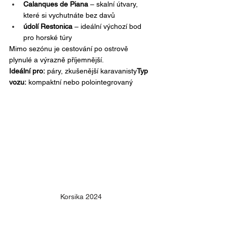
Calanques de Piana
 – skalní útvary, 
které si vychutnáte bez davů
údolí Restonica
 – ideální výchozí bod 
pro horské túry
Mimo sezónu je cestování po ostrově 
plynulé a výrazně příjemnější.
Ideální pro:
 páry, zkušenější karavanisty
Typ 
vozu:
 kompaktní nebo polointegrovaný
Korsika 2024