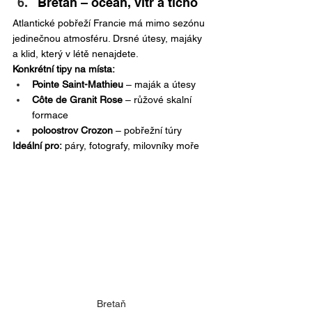
Bretaň – oceán, vítr a ticho
Atlantické pobřeží Francie má mimo sezónu 
jedinečnou atmosféru. Drsné útesy, majáky 
a klid, který v létě nenajdete.
Konkrétní tipy na místa:
Pointe Saint-Mathieu
 – maják a útesy
Côte de Granit Rose
 – růžové skalní 
formace
poloostrov Crozon
 – pobřežní túry
Ideální pro:
 páry, fotografy, milovníky moře
Bretaň