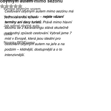
obytným autem mimo sezónu
Cestování po Česku
Hodnoceno NaN z 5 hvězdiček.
Evropa obytným vozem
Cestování obytným autem mimo sezónu má 
jednu zásadní výhodu – 
nejste vázaní 
Technika a vše kolem
termíny ani davy turistů
. Právě mimo hlavní 
Jak vybrat obytné auto
sezónu se z karavaningu stává skutečně 
svobodný způsob cestování. Vybrali jsme 7 
Laika
míst v Evropě, která jsou ideální pro 
Novinky BENEcamp
cestování obytným autem na jaře a na 
podzim – klidnější, dostupnější a o to 
intenzivnější.