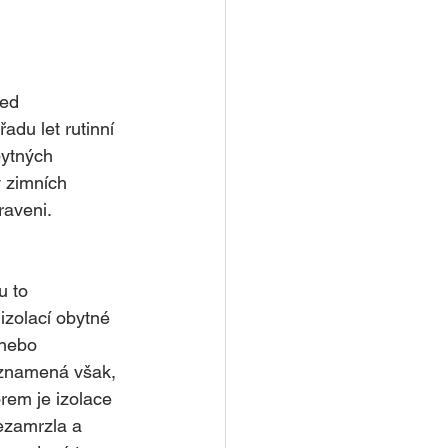
ed 
adu let rutinní 
bytných 
v zimních 
raveni.
u to 
izolací obytné 
 nebo 
znamená však, 
rem je izolace 
ezamrzla a 