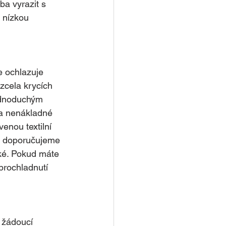
a vyrazit s 
 nízkou 
e ochlazuje 
zcela krycích 
Jednoduchým 
a nenákladné 
enou textilní 
ě doporučujeme 
ké. Pokud máte 
rochladnutí 
 žádoucí 