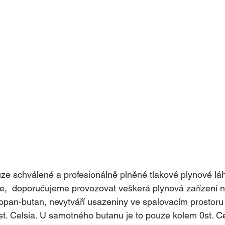
uze schválené a profesionálně plněné tlakové plynové lá
e,  doporučujeme provozovat veškerá plynová zařízení n
ropan-butan, nevytváří usazeniny ve spalovacím prostoru
st. Celsia. U samotného butanu je to pouze kolem 0st. Ce