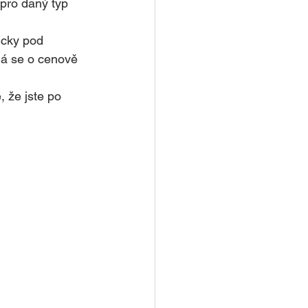
pro daný typ 
icky pod 
ná se o cenově 
 že jste po 