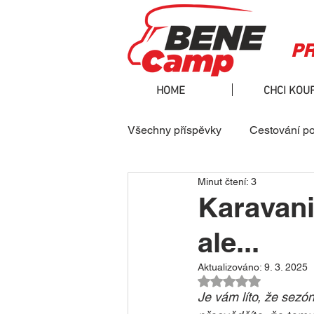
PR
HOME
CHCI KOUP
Všechny příspěvky
Cestování p
Minut čtení: 3
Technika a vše kolem
Jak 
Karavani
ale...
Aktualizováno:
9. 3. 2025
Hodnoceno NaN z 5
Je vám líto, že sezó