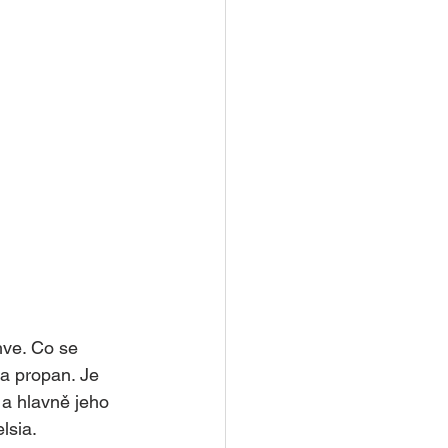
hve. Co se 
a propan. Je 
 a hlavně jeho 
lsia. 