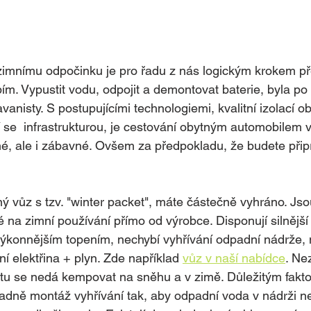
zimnímu odpočinku je pro řadu z nás logickým krokem př
. Vypustit vodu, odpojit a demontovat baterie, byla po ř
anisty. S postupujícími technologiemi, kvalitní izolací o
í se  infrastrukturou, je cestování obytným automobilem 
é, ale i zábavné. Ovšem za předpokladu, že budete přip
ý vůz s tzv. "winter packet", máte částečně vyhráno. Jso
 na zimní používání přímo od výrobce. Disponují silnější 
výkonnějším topením, nechybí vyhřívání odpadní nádrže,
 elektřina + plyn. Zde například 
vůz v naší nabídce
. Ne
tu se nedá kempovat na sněhu a v zimě. Důležitým fakto
adně montáž vyhřívání tak, aby odpadní voda v nádrži n