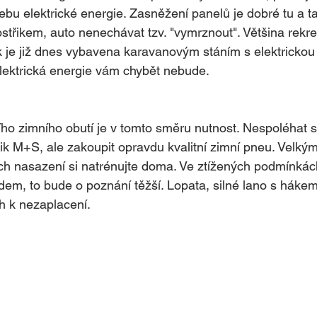
třebu elektrické energie. Zasněžení panelů je dobré tu a 
střikem, auto nenechávat tzv. "vymrznout". Většina rekre
 je již dnes vybavena karavanovým stáním s elektrickou 
 elektrická energie vám chybět nebude.
ího zimního obutí je v tomto směru nutnost. Nespoléhat s
k M+S, ale zakoupit opravdu kvalitní zimní pneu. Velký
jich nasazení si natrénujte doma. Ve ztížených podmínkác
em, to bude o poznání těžší. Lopata, silné lano s hákem 
h k nezaplacení.