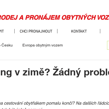
ODEJ A PRONÁJEM OBYTNÝCH VOZ
IT
CHCI PRONAJMOUT
KONTAKT
o Česku
Evropa obytným vozem
vybrat obytné auto
Laika
Novinky BENEcamp
ng v zimě? Žádný prob
 hvězdiček.
na cestování obytňákem pomalu končí? Na dalších řádcíc