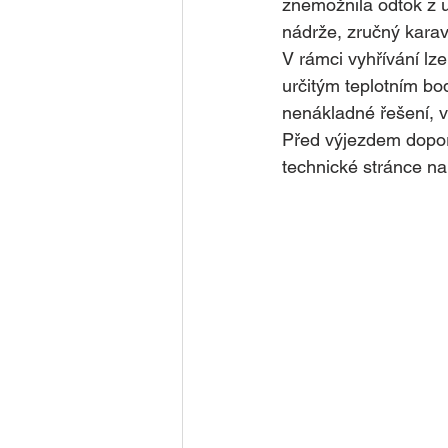
znemožnila odtok z u
nádrže, zručný karav
V rámci vyhřívání lz
určitým teplotním b
nenákladné řešení, v 
Před výjezdem dopor
technické stránce na