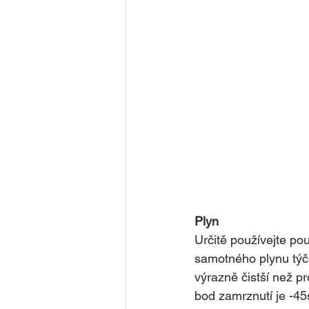
Plyn
Určitě používejte po
samotného plynu týč
výrazně čistší než p
bod zamrznutí je -45