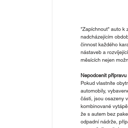
"Zapíchnout" auto k 
nadcházejícím obdobím
činnost každého karav
nástaveb a rozvíjejíc
měsících nejen možn
Nepodcenit přípravu
Pokud vlastníte obytn
automobily, vybavené
části, jsou osazeny 
kombinované vytápění
že s autem bez pake
odpadní nádrže, příp