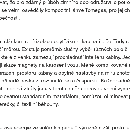
, že pro zdárný průběh zimního dobrodružství je potřeb
se velmi osvědčily kompozitní láhve Tomegas, pro jejich
pečnosti.
 článkem celé izolace obytňáku je kabina řidiče. Tudy s
tší měrou. Existuje poměrně slušný výběr různých polo či 
, které z venku zamezují prochladnutí interiéru kabiny. 
í skrze magnety na karoserii vozu. Méně komplikované 
hrazení prostoru kabiny a obytné nástavby na míru zhotov
m případě poslouží rozvinutá deka či spacák. Každopádn
t, tepelná ztráty jsou v tomto směru opravdu velmi vyso
zolovanou standardním materiálem, pomůžou eliminovat p
rečky, či textilní běhouny.
 zisk energie ze solárních panelů výrazně nižší, proto je