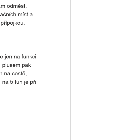
tam odmést, 
ačních míst a 
přípojkou. 
e jen na funkci 
m plusem pak 
h na cestě, 
na 5 tun je při 