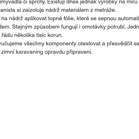
myvadla či sprchy. Existují dnes jednak výrobky na míru 
anista si zaizoluje nádrž materiálem z metráže.
e na nádrž aplikovat topné fólie, které se sepnou automat
odem. Stejným způsobem fungují i omotávky potrubí. Jed
řádu několika tisíc korun. 
učujeme všechny komponenty otestovat a přesvědčit se,
 zimní karavaning opravdu připraveni.