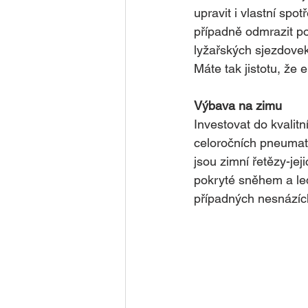
upravit i vlastní spo
případně odmrazit po
lyžařských sjezdovek
Máte tak jistotu, že
Výbava na zimu
Investovat do kvalitn
celoročních pneumati
jsou zimní řetězy-je
pokryté sněhem a led
případných nesnázíc