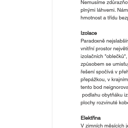
Nemusíme zdůrazňovat
plnými láhvemi. Nám 
hmotnost a třídu bez
Izolace
Paradoxně nejslabším
vnitřní prostor nejvě
izolačních "oblečků"
způsobem se umisťuj
řešení spočívá v pře
přepážkou, v krajní
tento bod neignorova
 podlahu obytňáku i
plochy rozvinuté kobe
Elektřina
V zimních měsících je