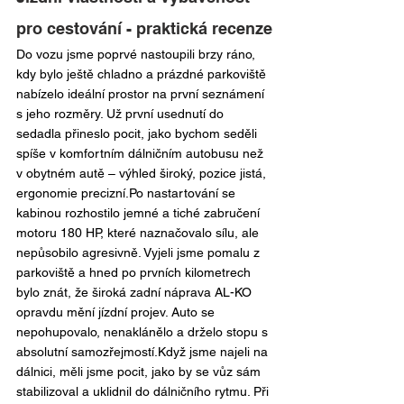
pro cestování - praktická recenze
Do vozu jsme poprvé nastoupili brzy ráno, 
kdy bylo ještě chladno a prázdné parkoviště 
nabízelo ideální prostor na první seznámení 
s jeho rozměry. Už první usednutí do 
sedadla přineslo pocit, jako bychom seděli 
spíše v komfortním dálničním autobusu než 
v obytném autě – výhled široký, pozice jistá, 
ergonomie precizní.Po nastartování se 
kabinou rozhostilo jemné a tiché zabručení 
motoru 180 HP, které naznačovalo sílu, ale 
nepůsobilo agresivně. Vyjeli jsme pomalu z 
parkoviště a hned po prvních kilometrech 
bylo znát, že široká zadní náprava AL-KO 
opravdu mění jízdní projev. Auto se 
nepohupovalo, nenaklánělo a drželo stopu s 
absolutní samozřejmostí.Když jsme najeli na 
dálnici, měli jsme pocit, jako by se vůz sám 
stabilizoval a uklidnil do dálničního rytmu. Při 