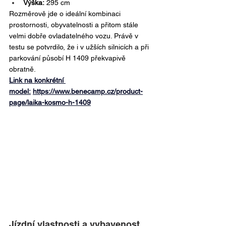
Výška:
 295 cm
Rozměrově jde o ideální kombinaci 
prostornosti, obyvatelnosti a přitom stále 
velmi dobře ovladatelného vozu. Právě v 
testu se potvrdilo, že i v užších silnicích a při 
parkování působí H 1409 překvapivě 
obratně.
Link na konkrétní 
model:
https://www.benecamp.cz/product-
page/laika-kosmo-h-1409
Jízdní vlastnosti a vybavenost 