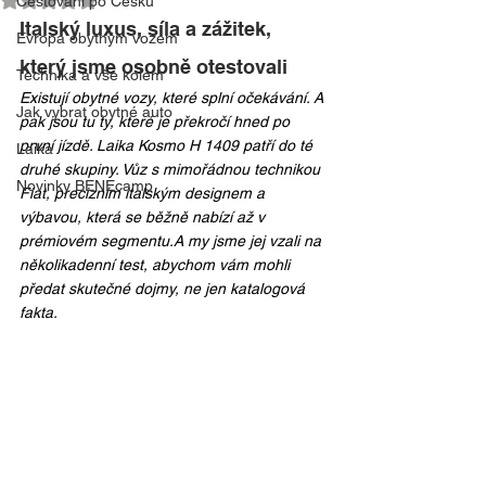
Cestování po Česku
Italský luxus, síla a zážitek, 
Evropa obytným vozem
který jsme osobně otestovali
Technika a vše kolem
Existují obytné vozy, které splní očekávání. A 
Jak vybrat obytné auto
pak jsou tu ty, které je překročí hned po 
první jízdě. Laika Kosmo H 1409 patří do té 
Laika
druhé skupiny. Vůz s mimořádnou technikou 
Novinky BENEcamp
Fiat, precizním italským designem a 
výbavou, která se běžně nabízí až v 
prémiovém segmentu.A my jsme jej vzali na 
několikadenní test, abychom vám mohli 
předat skutečné dojmy, ne jen katalogová 
fakta.