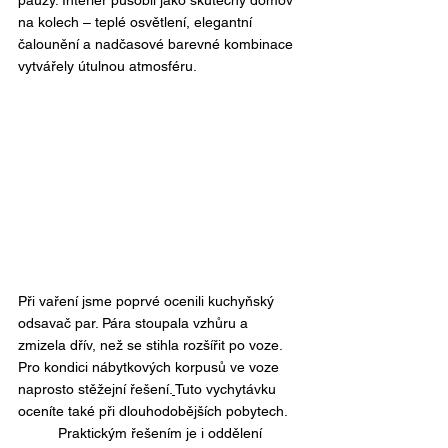
pauzy. Interiér působil jako skutečný domov 
na kolech – teplé osvětlení, elegantní 
čalounění a nadčasové barevné kombinace 
vytvářely útulnou atmosféru.
Při vaření jsme poprvé ocenili kuchyňský 
odsavač par. Pára stoupala vzhůru a 
zmizela dřív, než se stihla rozšířit po voze. 
Pro kondici nábytkových korpusů ve voze 
naprosto stěžejní řešení.
Tuto vychytávku 
oceníte také při dlouhodobějších pobytech.  
	Praktickým řešením je i oddělení 