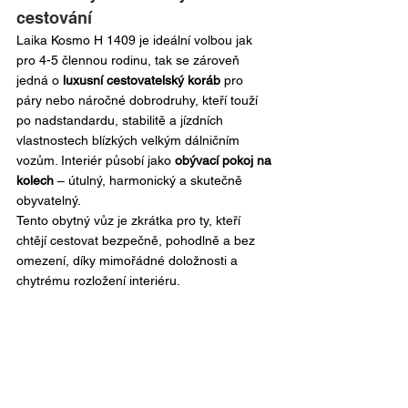
cestování
Laika Kosmo H 1409 je ideální volbou jak 
pro 4-5 člennou rodinu, tak se zároveň 
jedná o 
luxusní cestovatelský koráb
 pro 
páry nebo náročné dobrodruhy, kteří touží 
po nadstandardu, stabilitě a jízdních 
vlastnostech blízkých velkým dálničním 
vozům. Interiér působí jako 
obývací pokoj na 
kolech
 – útulný, harmonický a skutečně 
obyvatelný.
Tento obytný vůz je zkrátka pro ty, kteří 
chtějí cestovat bezpečně, pohodlně a bez 
omezení, díky mimořádné doložnosti a 
chytrému rozložení interiéru.