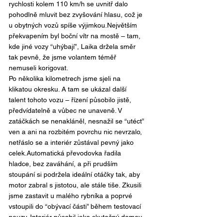
rychlosti kolem 110 km/h se uvnitř dalo 
pohodlně mluvit bez zvyšování hlasu, což je 
u obytných vozů spíše výjimkou.Největším 
překvapením byl boční vítr na mostě – tam, 
kde jiné vozy “uhýbají”, Laika držela směr 
tak pevně, že jsme volantem téměř 
nemuseli korigovat.
Po několika kilometrech jsme sjeli na 
klikatou okresku. A tam se ukázal další 
talent tohoto vozu – řízení působilo jistě, 
předvídatelně a vůbec ne unaveně. V 
zatáčkách se nenakláněl, nesnažil se “utéct” 
ven a ani na rozbitém povrchu nic nevrzalo, 
netřáslo se a interiér zůstával pevný jako 
celek.Automatická převodovka řadila 
hladce, bez zaváhání, a při prudším 
stoupání si podržela ideální otáčky tak, aby 
motor zabral s jistotou, ale stále tiše. Zkusili 
jsme zastavit u malého rybníka a poprvé 
vstoupili do “obývací části” během testovací 