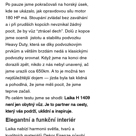
Po pauze jsme pokračovali na horský úsek, 
kde se ukázalo, jak opravdovou sílu motor 
180 HP má. Stoupání zvládal bez zaváhání 
a i při prudších kopcích nevznikal žádný 
pocit, že by vůz “ztrácel dech”. Dolů z kopce 
jsme ocenili  jistotu a stabilitu podvozku 
Heavy Duty, která se díky podvozkovým 
prvkům a větším brzdám nedá s klasickými 
podvozky srovnat. Když jsme na konci dne 
dorazili zpět, nikdo z nás nebyl unavený, ač 
jsme urazili cca 650km. A to je možná ten 
nejdůležitější dojem — jízda byla tak klidná 
a pohodlná, že jsme měli pocit, že jsme 
teprve začali.
Po celém testu jsme se shodli: 
Laika H 1409 
není jen obytný vůz. Je to partner na cesty, 
který vás podrží, uklidní a inspiruje.
Elegantní a funkční interiér
Laika nabízí harmonii světla, tvarů a 
kvalitních materiálů.Dekor Firenze působí 