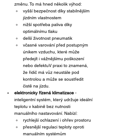
změnu. To má hned několik výhod:
vyšší bezpečnost díky stabilnějším 
jízdním vlastnostem
nižší spotřeba paliva díky 
optimálnímu tlaku
delší životnost pneumatik
včasné varování před postupným 
únikem vzduchu, které může 
předejít i vážnějšímu poškození 
nebo defektuV praxi to znamená, 
že řidič má vůz neustále pod 
kontrolou a může se soustředit 
čistě na jízdu.
elektronicky řízená klimatizace
 - 
inteligentní systém, který udržuje ideální 
teplotu v kabině bez nutnosti 
manuálního nastavování. Nabízí:
rychlejší ochlazení i ohřev prostoru
přesnější regulaci teploty oproti 
manuálním systémům