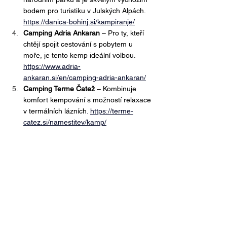
bodem pro turistiku v Julských Alpách.
https://danica-bohinj.si/kampiranje/
Camping Adria Ankaran
 – Pro ty, kteří 
chtějí spojit cestování s pobytem u 
moře, je tento kemp ideální volbou.
https://www.adria-
ankaran.si/en/camping-adria-ankaran/
Camping Terme Čatež
 – Kombinuje 
komfort kempování s možností relaxace 
v termálních lázních
. 
https://terme-
catez.si/namestitev/kamp/