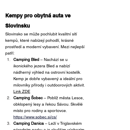
Kempy pro obytná auta ve 
Slovinsku
Slovinsko se může pochlubit kvalitní sítí 
kempů, které nabízejí pohodlí, krásné 
prostředí a moderní vybavení. Mezi nejlepší 
patří:
Camping Bled
 – Nachází se u 
ikonického jezera Bled a nabízí 
nádherný výhled na ostrovní kostelík. 
Kemp je dobře vybavený a ideální pro 
milovníky přírody i outdoorových aktivit. 
Link ZDE
Camping Šobec
 – Poblíž města Lesce, 
obklopený lesy a řekou Sávou. Skvělé 
místo pro rodiny a sportovce.
https://www.sobec.si/cs/
Camping Danica
 – Leží v Triglavském 
národním parku a je skvělým výchozím 