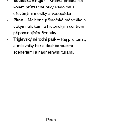
Soutěska Vintgar
 – Krásná procházka 
kolem průzračné řeky Radovny s 
dřevěnými mostky a vodopádem.
Piran
 – Malebné přímořské městečko s 
úzkými uličkami a historickým centrem 
připomínajícím Benátky.
Triglavský národní park
 – Ráj pro turisty 
a milovníky hor s dechberoucími 
scenériemi a nádhernými túrami.
Piran