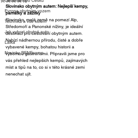
Cestování po Česku
Slovinsko obytným autem: Nejlepší kempy, 
Evropa obytným vozem
památky a zážitky
Slovinsko, malá země na pomezí Alp, 
Technika a vše kolem
Středomoří a Panonské nížiny, je ideální 
Jak vybrat obytné auto
destinací pro cestování obytným autem. 
Nabízí nádhernou přírodu, čisté a dobře 
Laika
vybavené kempy, bohatou historii a 
Novinky BENEcamp
výbornou gastronomii. Připravili jsme pro 
vás přehled nejlepších kempů, zajímavých 
míst a tipů na to, co si v této krásné zemi 
nenechat ujít.