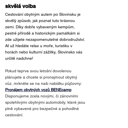
skvělá volba
Cestování obytným autem po Slovinsku je 
skvělý způsob, jak poznat tuto krásnou 
zemi. Díky dobře vybaveným kempům, 
pestré přírodě a historickým památkám si 
zde užijete nezapomenutelné dobrodružství. 
Ať už hledáte relax u moře, turistiku v 
horách nebo kulturní zážitky, Slovinsko vás 
určitě nadchne!
Pokud teprve svou letošní dovolenou 
plánujete a chcete si pronajmout obytný 
vůz, mrkněte se na naši nabídku půjčovny: 
Pronájem obytných vozů BENEcamp
Disponujeme zcela novými, či zánovními 
spolehlivými obytnými automobily, které jsou 
plně vybavené pro bezpečné a pohodlné 
cestování.
Poohlížíte se po novém obytňáku?
Pak si prohlédněte naši 
nabídku obytných 