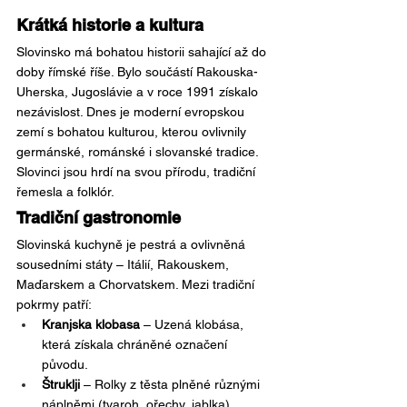
Krátká historie a kultura
Slovinsko má bohatou historii sahající až do 
doby římské říše. Bylo součástí Rakouska-
Uherska, Jugoslávie a v roce 1991 získalo 
nezávislost. Dnes je moderní evropskou 
zemí s bohatou kulturou, kterou ovlivnily 
germánské, románské i slovanské tradice. 
Slovinci jsou hrdí na svou přírodu, tradiční 
řemesla a folklór.
Tradiční gastronomie
Slovinská kuchyně je pestrá a ovlivněná 
sousedními státy – Itálií, Rakouskem, 
Maďarskem a Chorvatskem. Mezi tradiční 
pokrmy patří:
Kranjska klobasa
 – Uzená klobása, 
která získala chráněné označení 
původu.
Štruklji
 – Rolky z těsta plněné různými 
náplněmi (tvaroh, ořechy, jablka).