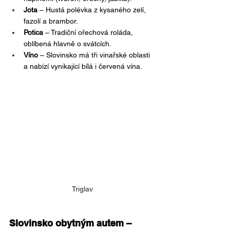
Jota
 – Hustá polévka z kysaného zelí, 
fazolí a brambor.
Potica
 – Tradiční ořechová roláda, 
oblíbená hlavně o svátcích.
Víno
 – Slovinsko má tři vinařské oblasti 
a nabízí vynikající bílá i červená vína.
Triglav
Slovinsko obytným autem – 