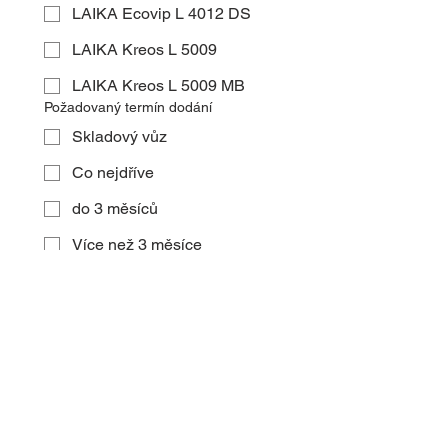
LAIKA Ecovip L 4012 DS
LAIKA Kreos L 5009
LAIKA Kreos L 5009 MB
Požadovaný termín dodání
Skladový vůz
Co nejdříve
do 3 měsíců
Více než 3 měsíce
ODESLAT
Poptávkový formulář
Vyplňte prosím poptávkový formulář a
my se Vám obratem ozveme s
nabídkou.